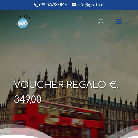
+39 0742351515
info@grato.it
VOUCHER REGALO €.
349,00